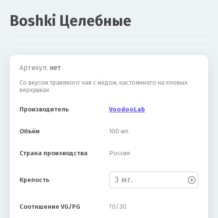
Boshki Целебные
Акция
Артикул:
нет
Со вкусом травяного чая с мёдом, настоянного на еловых
верхушках
Производитель
VoodooLab
Объём
100 мл.
Страна производства
Россия
Крепость
Соотншение VG/PG
70/30