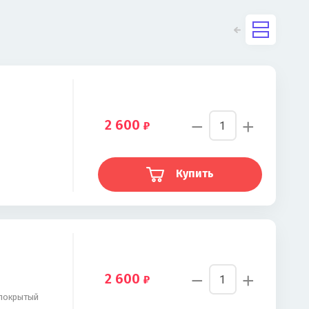
−
+
2 600
Купить
−
+
2 600
 покрытый